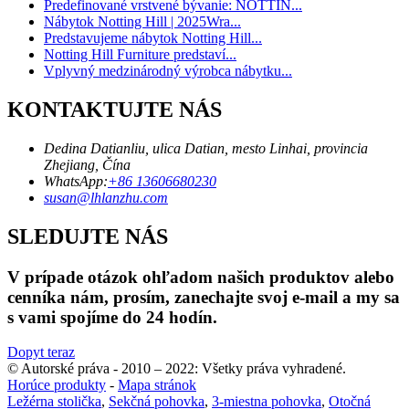
Predefinované vrstvené bývanie: NOTTIN...
Nábytok Notting Hill | 2025Wra...
Predstavujeme nábytok Notting Hill...
Notting Hill Furniture predstaví...
Vplyvný medzinárodný výrobca nábytku...
KONTAKTUJTE NÁS
Dedina Datianliu, ulica Datian, mesto Linhai, provincia
Zhejiang, Čína
WhatsApp:
+86 13606680230
susan@lhlanzhu.com
SLEDUJTE NÁS
V prípade otázok ohľadom našich produktov alebo
cenníka nám, prosím, zanechajte svoj e-mail a my sa
s vami spojíme do 24 hodín.
Dopyt teraz
© Autorské práva - 2010 – 2022: Všetky práva vyhradené.
Horúce produkty
-
Mapa stránok
Ležérna stolička
,
Sekčná pohovka
,
3-miestna pohovka
,
Otočná