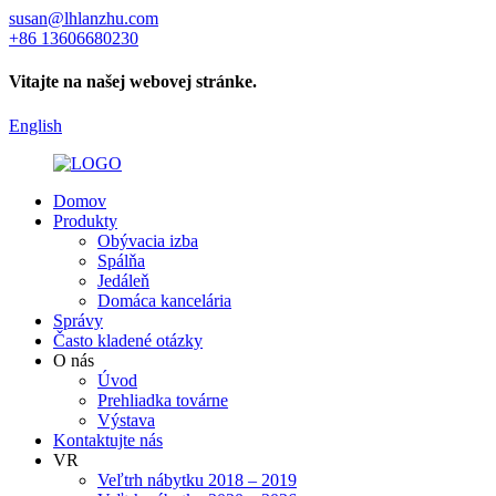
susan@lhlanzhu.com
+86 13606680230
Vitajte na našej webovej stránke.
English
Domov
Produkty
Obývacia izba
Spálňa
Jedáleň
Domáca kancelária
Správy
Často kladené otázky
O nás
Úvod
Prehliadka továrne
Výstava
Kontaktujte nás
VR
Veľtrh nábytku 2018 – 2019