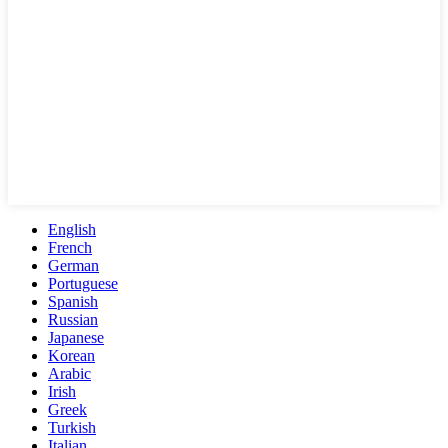
English
French
German
Portuguese
Spanish
Russian
Japanese
Korean
Arabic
Irish
Greek
Turkish
Italian